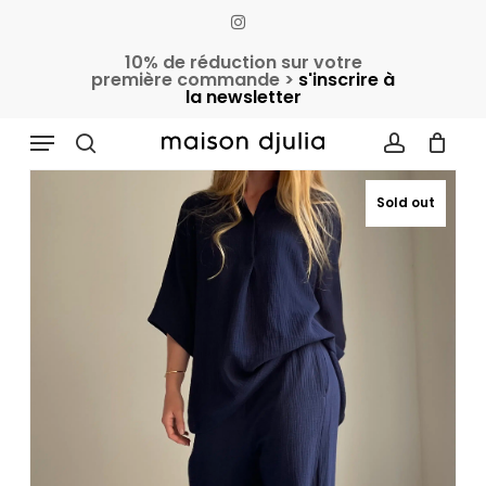
Skip
instagram
to
Cart
Close
10% de réduction sur votre
Cart
main
première commande >
s'inscrire à
la newsletter
content
Accueil
Pantalons & Jupes
Pantalons
Menu
Pantalon « LENNY » bleu marine
search
account
Sold out