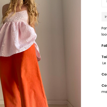
I
Pan
loo
Fab
Tai
Le
Co
Con
ma