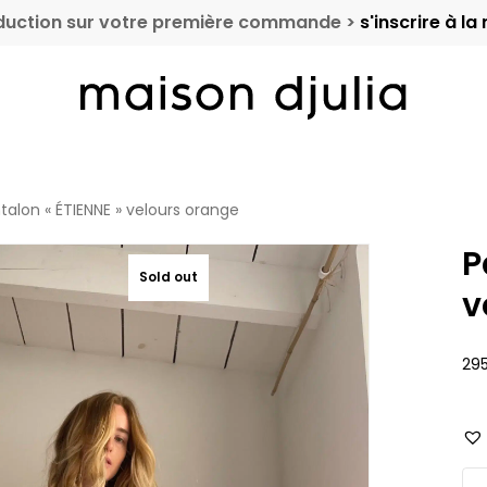
duction sur votre première commande >
s'inscrire à la
Cart
talon « ÉTIENNE » velours orange
P
Sold out
v
29