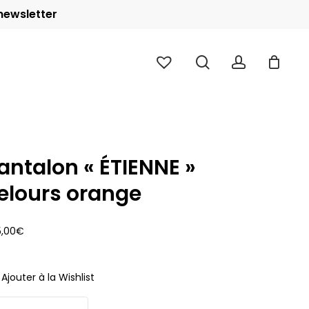
 newsletter
Close
Cart
search
account
antalon « ÉTIENNE »
elours orange
5,00
€
Ajouter à la Wishlist