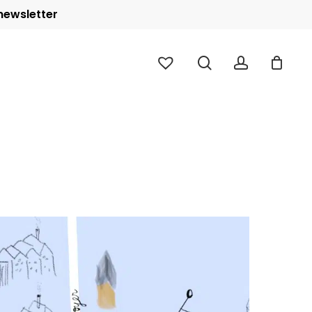
 newsletter
Close
Cart
search
account