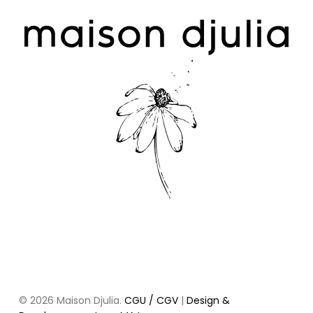
Votre panier est vide.
go to shop
Sous-total :
0,00
€
© 2026 Maison Djulia.
CGU / CGV
|
Design &