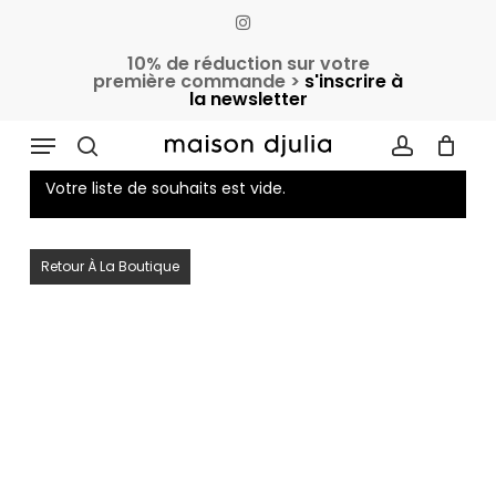
Skip
instagram
to
Cart
Close
10% de réduction sur votre
Cart
main
première commande >
s'inscrire à
la newsletter
content
Wishlist
Menu
search
account
Votre liste de souhaits est vide.
Retour À La Boutique