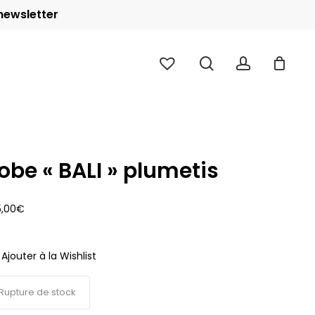
 newsletter
Close
Cart
search
account
obe « BALI » plumetis
5,00
€
Ajouter à la Wishlist
Rupture de stock