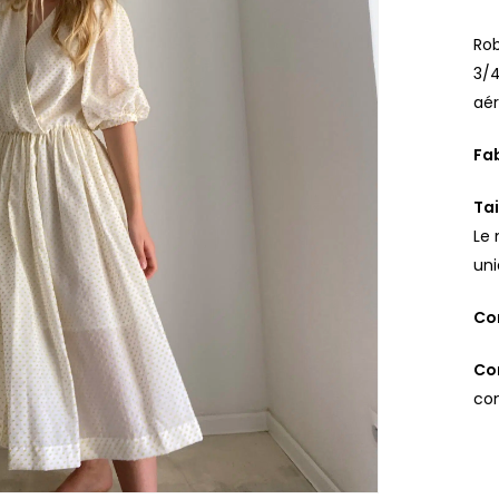
Rob
3/4
aér
Fab
Tai
Le 
uni
Co
Con
con