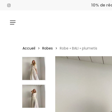
Skip
10% de ré
instagram
to
main
content
Menu
Hit enter to search or ESC to close
Accueil
Robes
Robe « BALI » plumetis