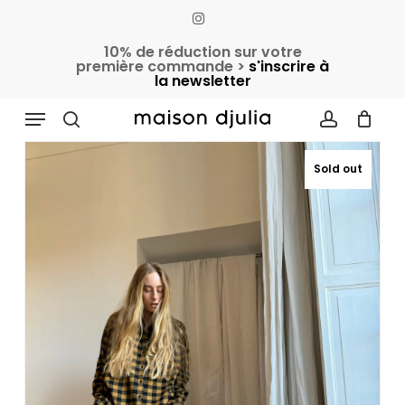
Skip
instagram
to
Cart
Close
10% de réduction sur votre
Cart
main
première commande >
s'inscrire à
la newsletter
content
Accueil
Pantalons & Jupes
Pantalons
Menu
Pantalon « GASTON » jacquard laineux
search
account
Sold out