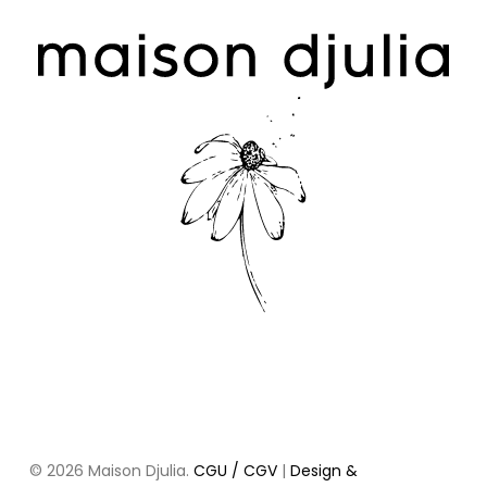
Votre panier est vide.
go to shop
Sous-total :
0,00
€
© 2026 Maison Djulia.
CGU / CGV
|
Design &