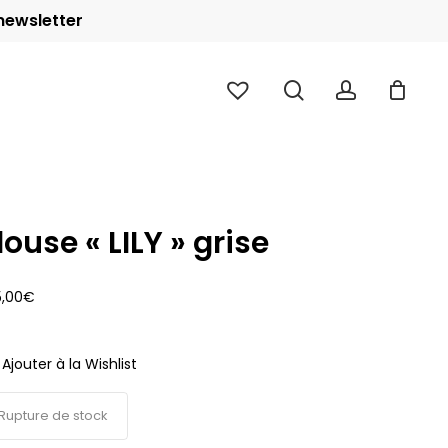
 newsletter
Close
Cart
search
account
louse « LILY » grise
5,00
€
Ajouter à la Wishlist
Rupture de stock