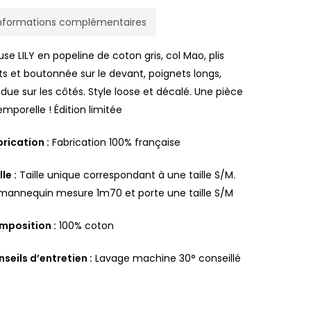
nformations complémentaires
use LILY en popeline de coton gris, col Mao, plis
ts et boutonnée sur le devant, poignets longs,
due sur les côtés. Style loose et décalé. Une pièce
emporelle ! Édition limitée
rication :
Fabrication 100% française
lle :
Taille unique correspondant à une taille S/M.
mannequin mesure 1m70 et porte une taille S/M
mposition :
100% coton
seils d’entretien :
Lavage machine 30° conseillé