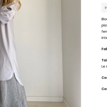
I
Blo
pla
fen
int
Fab
Tai
Le 
Co
Con